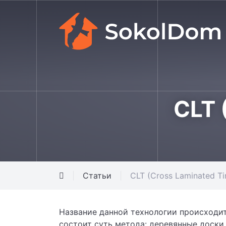
CLT 
Статьи
CLT (Cross Laminated T
Название данной технологии происходит 
состоит суть метода: деревянные доски