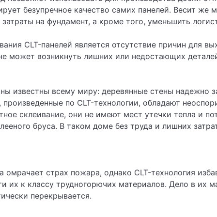
рует безупречное качество самих панелей. Весит же м
 затраты на фундамент, а кроме того, уменьшить логис
ания CLT-панелей является отсутствие причин для вых
 не может возникнуть лишних или недостающих детале
ы известны всему миру: деревянные стены надежно за
, произведенные по CLT-технологии, обладают неоспо
тное склеивание, они не имеют мест утечки тепла и п
лееного бруса. В таком доме без труда и лишних зат
а омрачает страх пожара, однако CLT-технология избав
ти их к классу трудногорючих материалов. Дело в их м
тически перекрывается.