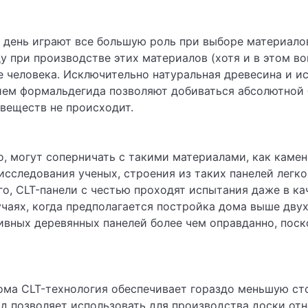
 день играют все большую роль при выборе материалов
у при производстве этих материалов (хотя и в этом во
ье человека. Исключительно натуральная древесина и 
ем формальдегида позволяют добиваться абсолютной б
 веществ не происходит.
о, могут соперничать с такими материалами, как камень
 исследования ученых, строения из таких панелей лег
ого, CLT-панели с честью проходят испытания даже в к
чаях, когда предполагается постройка дома выше двух
вных деревянных панелей более чем оправданно, поск
ома CLT-технология обеспечивает гораздо меньшую ст
тод позволяет использовать для производства доски от