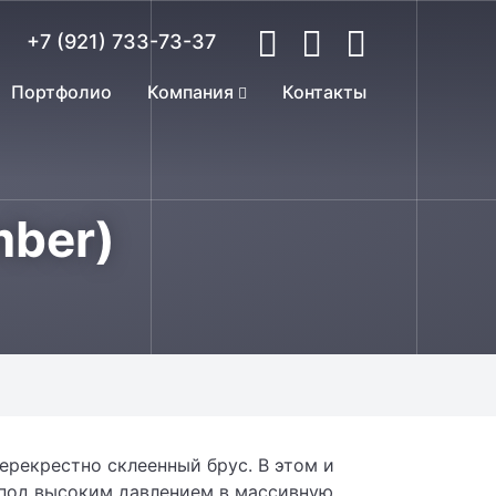
+7 (921) 733-73-37
Портфолио
Компания
Контакты
mber)
перекрестно склеенный брус. В этом и
я под высоким давлением в массивную