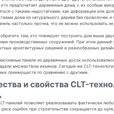
х, кто предпочитает деревянные дома, с их особым м
иться с такими недостатками, как деформация или дол
твами дома из натурального дерева без проволочек и 
нель настолько прочна, что ее можно использовать не 
 обратить тем, кто планирует построить дом выше дву
ении производственных сооружений. При этом данный 
ктных архитектурных решений и разнообразных дизайн
 массивные панели из деревянных досок использовалис
ладали множеством изъянов. Сегодня же CLT-технологи
ых преимуществ по сравнению с другими.
тва и свойства CLT-техно
я
LT-панелей позволяет реализовывать фактически любо
 риск ошибок при строительстве сокращается до нуля,