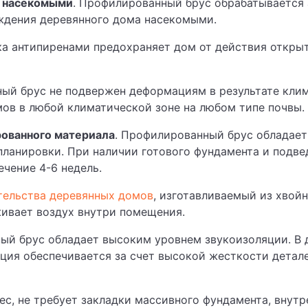
ю насекомыми
. Профилированный брус обрабатывается
ждения деревянного дома насекомыми.
ка антипиренами предохраняет дом от действия открыт
еный брус не подвержен деформациям в результате кли
мов в любой климатической зоне на любом типе почвы.
рованного материала
. Профилированный брус обладает
планировки. При наличии готового фундамента и подв
чение 4-6 недель.
тельства деревянных домов
, изготавливаемый из хвой
ивает воздух внутри помещения.
ный брус обладает высоким уровнем звукоизоляции. В
ция обеспечивается за счет высокой жесткости детал
ес, не требует закладки массивного фундамента, внутр