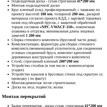
Подкладочная доска - сухая строганная
41*200 мм
.
Монтаж подкладочной доски
Брус клееный (ель), профилированный, с чашками по
проекту высотой
180 мм
, толщиной
200 мм
., раскрой
материала согласно проекта КДД, с зарезкой торцевых
пазов под обсадной брусок, с защитной обработкой
торцов составом
«NPC-VWACF-110»
, повенечная
упаковка и отгрузка, минимальная длина лицевых
ламелей
1 200 мм
Сборка стенового комплекта (брусовой части дома)
Комплектующие, фурнитура для сборки стенового
комплекта (межвенцовый уплотнитель для соединения
угловых соединений бруса, комплект креплений
деревянных конструкций стенового комплекта)
Столб, строганный клееный
200*200 мм
Устройство столбов (в том числе с компенсатором
усадки)
Устройство каналов в брусовых стенах под скрытую эл.
проводку ( по факту)
Монтаж/демонтаж лесов строительных
Доска на леса, подмости, козлы
Монтаж перекрытий
Балки перекрытия - доска сухая, строганная
41*200 мм