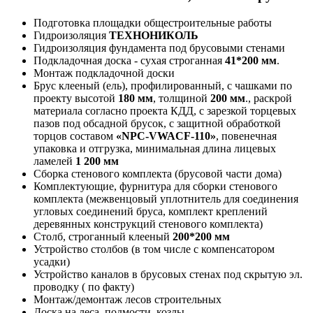
Подготовка площадки общестроительные работы
Гидроизоляция
ТЕХНОНИКОЛЬ
Гидроизоляция фундамента под брусовыми стенами
Подкладочная доска - сухая строганная
41*200 мм
.
Монтаж подкладочной доски
Брус клееный (ель), профилированный, с чашками по
проекту высотой
180 мм
, толщиной
200 мм
., раскрой
материала согласно проекта КДД, с зарезкой торцевых
пазов под обсадной брусок, с защитной обработкой
торцов составом
«NPC-VWACF-110»
, повенечная
упаковка и отгрузка, минимальная длина лицевых
ламелей
1 200 мм
Сборка стенового комплекта (брусовой части дома)
Комплектующие, фурнитура для сборки стенового
комплекта (межвенцовый уплотнитель для соединения
угловых соединений бруса, комплект креплений
деревянных конструкций стенового комплекта)
Столб, строганный клееный
200*200 мм
Устройство столбов (в том числе с компенсатором
усадки)
Устройство каналов в брусовых стенах под скрытую эл.
проводку ( по факту)
Монтаж/демонтаж лесов строительных
Доска на леса, подмости, козлы